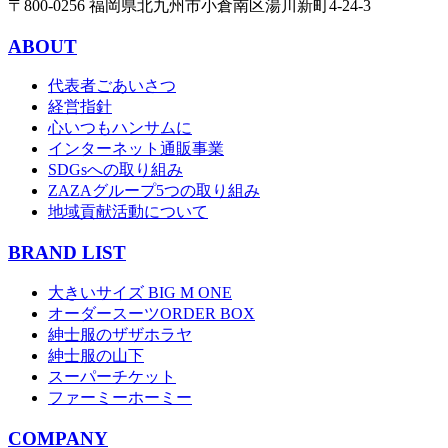
〒800-0256 福岡県北九州市小倉南区湯川新町4-24-3
ABOUT
代表者ごあいさつ
経営指針
心いつもハンサムに
インターネット通販事業
SDGsへの取り組み
ZAZAグループ5つの取り組み
地域貢献活動について
BRAND LIST
大きいサイズ BIG M ONE
オーダースーツORDER BOX
紳士服のザザホラヤ
紳士服の山下
スーパーチケット
ファーミーホーミー
COMPANY