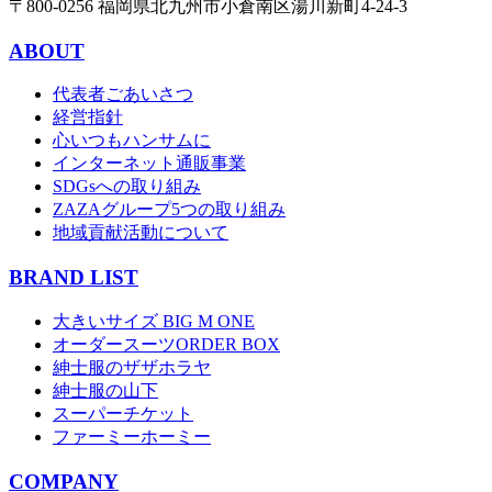
〒800-0256 福岡県北九州市小倉南区湯川新町4-24-3
ABOUT
代表者ごあいさつ
経営指針
心いつもハンサムに
インターネット通販事業
SDGsへの取り組み
ZAZAグループ5つの取り組み
地域貢献活動について
BRAND LIST
大きいサイズ BIG M ONE
オーダースーツORDER BOX
紳士服のザザホラヤ
紳士服の山下
スーパーチケット
ファーミーホーミー
COMPANY