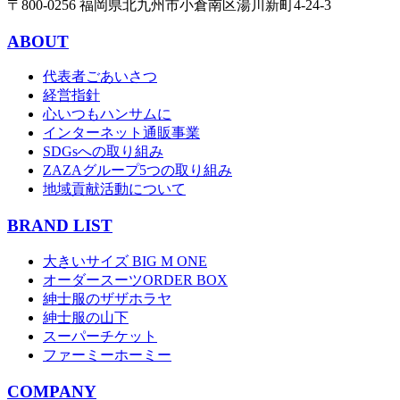
〒800-0256 福岡県北九州市小倉南区湯川新町4-24-3
ABOUT
代表者ごあいさつ
経営指針
心いつもハンサムに
インターネット通販事業
SDGsへの取り組み
ZAZAグループ5つの取り組み
地域貢献活動について
BRAND LIST
大きいサイズ BIG M ONE
オーダースーツORDER BOX
紳士服のザザホラヤ
紳士服の山下
スーパーチケット
ファーミーホーミー
COMPANY