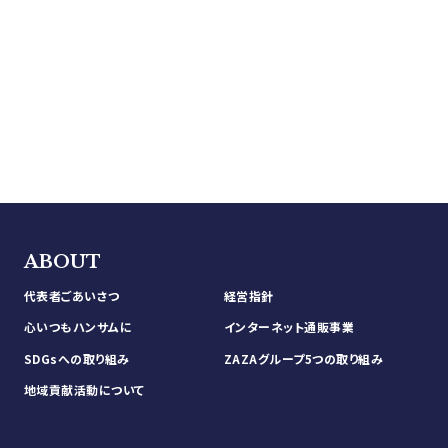
BIG M ONE店舗営業時間、店休日一覧 >
ABOUT
代表者ごあいさつ
経営指針
心いつもハンサムに
インターネット通販事業
SDGsへの取り組み
ZAZAグループ5つの取り組み
地域貢献活動について